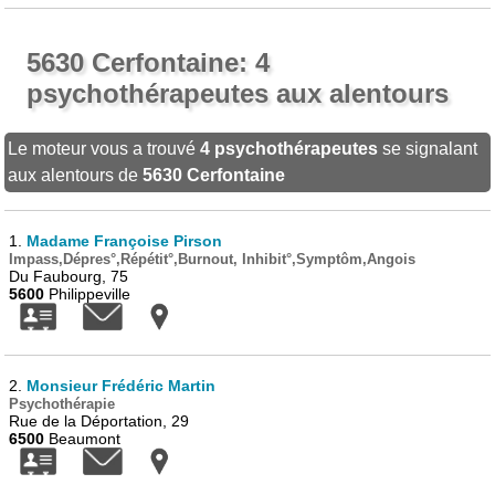
5630 Cerfontaine: 4
psychothérapeutes aux alentours
Le moteur vous a trouvé
4 psychothérapeutes
se signalant
aux alentours de
5630 Cerfontaine
1.
Madame Françoise Pirson
Impass,Dépres°,Répétit°,Burnout, Inhibit°,Symptôm,Angois
Du Faubourg, 75
5600
Philippeville
2.
Monsieur Frédéric Martin
Psychothérapie
Rue de la Déportation, 29
6500
Beaumont