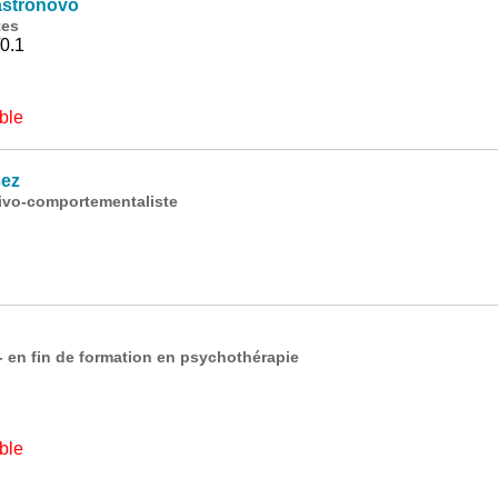
astronovo
tes
0.1
ble
sez
ivo-comportementaliste
- en fin de formation en psychothérapie
ble