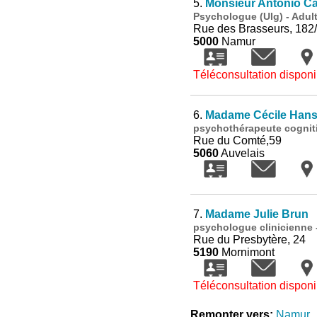
5.
Monsieur Antonio C
Psychologue (Ulg) - Adul
Rue des Brasseurs, 182/
5000
Namur
Téléconsultation disponi
6.
Madame Cécile Han
psychothérapeute cognit
Rue du Comté,59
5060
Auvelais
7.
Madame Julie Brun
psychologue clinicienne 
Rue du Presbytère, 24
5190
Mornimont
Téléconsultation disponi
Remonter vers:
Namur