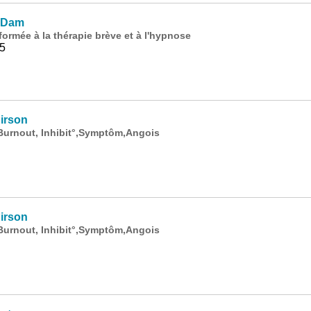
 Dam
ormée à la thérapie brève et à l'hypnose
25
irson
Burnout, Inhibit°,Symptôm,Angois
irson
Burnout, Inhibit°,Symptôm,Angois