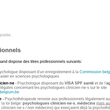
istrée.
sionnels
mand
dispose des titres professionnels suivants:
ychologue disposant d'un enregistrement à la
Commission belg
Master en sciences psychologiques
icien·ne
-
Psychologue disposant du
VISA SPF santé
et de l'
a
légales concernant les psychologues clinicien·ne·s sur le site
.belgium.be
e
-
Psychothérapeute renvoie aux professionnels légalement auto
la loi belge:
psychologues clinicien·ne·s
,
médecins
mais au
clinicien·ne·s / non médecins) qui exerçaient déjà la psychoth