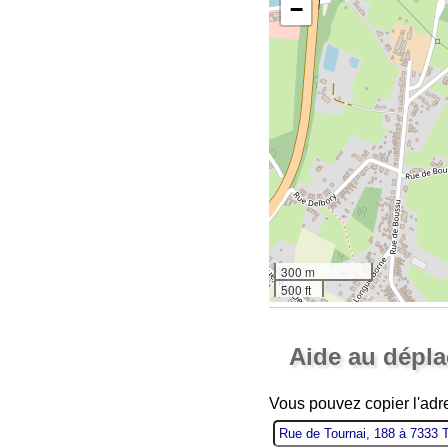
−
300 m
500 ft
Aide au dépl
Vous pouvez copier l'ad