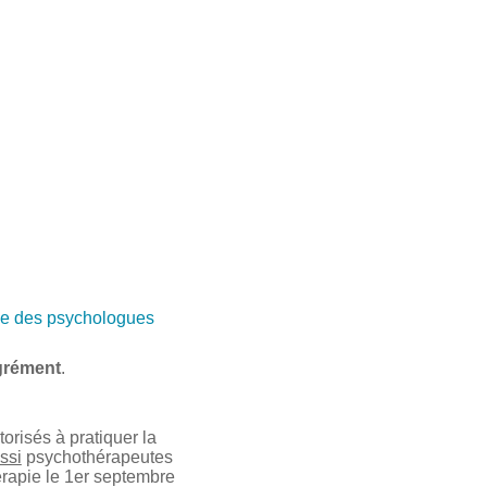
e des psychologues
grément
.
risés à pratiquer la
ssi
psychothérapeutes
érapie le 1er septembre