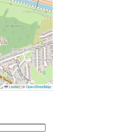
Leaflet
|
©
OpenStreetMap