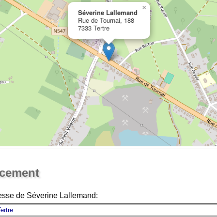
×
Séverine Lallemand
Rue de Tournai, 188
7333 Tertre
Ouvrir la grande carte
acement
resse de Séverine Lallemand: