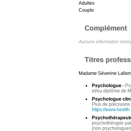
Adultes
Couple
Complément
Aucune information enreg
Titres profes
Madame Séverine Lalle
Psychologue
-
Ps
et/ou diplôme de 
Psychologue clin
Plus de précisions 
https://www.health
Psychothérapeut
psychothérapie par 
(non psychologues 