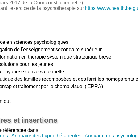
ars 2017 de la Cour constitutionnelle).
nant l'exercice de la psychothérapie sur
https://www.health.belg
nce en sciences psychologiques
gation de l'enseignement secondaire supérieur
 formation en thérapie systémique stratégique brève
olutions pour les jeunes
 - hypnose conversationnelle
tique des familles recomposées et des familles homoparental
emap et traitement par le champ visuel (IEPRA)
n out
res et insertions
e
référencée dans:
gues
|
Annuaire des hypnothérapeutes
|
Annuaire des psycholog