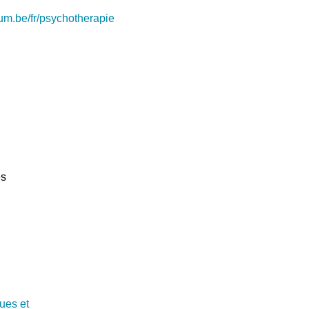
ium.be/fr/psychotherapie
es
ues et