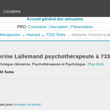
Locations
Accueil général des annuaires
PRO:
Connexion
|
Inscription
|
Présentation
thérapeutes
→
Hainaut
→
7333 Tertre
→
Madame Séverine
La
ine Lallemand psychothérapeute à 733
chologue clinicienne, Psychothérapeute et Psychologue
|
Plus d'info
33 Tertre
laire pour
envoyer un email