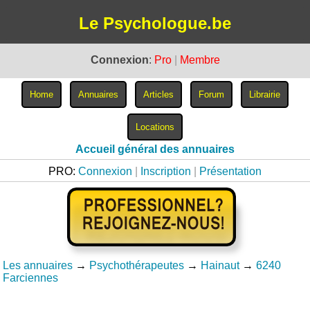
Le Psychologue.be
Connexion
:
Pro
|
Membre
Accueil général des annuaires
PRO:
Connexion
|
Inscription
|
Présentation
Les annuaires
→
Psychothérapeutes
→
Hainaut
→
6240
Farciennes