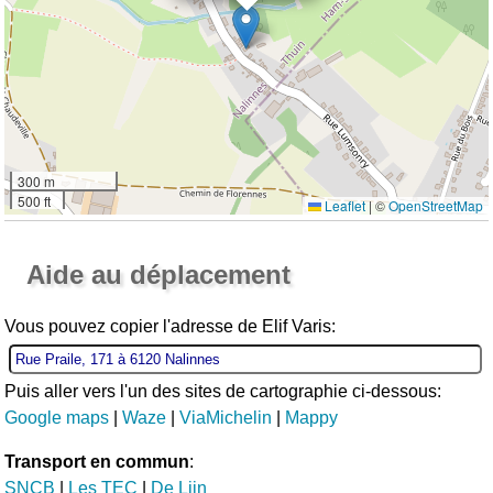
300 m
500 ft
Leaflet
|
©
OpenStreetMap
Ouvrir la grande carte
Aide au déplacement
Vous pouvez copier l'adresse de Elif Varis:
Puis aller vers l'un des sites de cartographie ci-dessous:
Google maps
|
Waze
|
ViaMichelin
|
Mappy
Transport en commun
:
SNCB
|
Les TEC
|
De Lijn