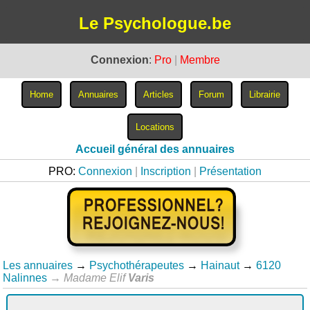
Le Psychologue.be
Connexion
:
Pro
|
Membre
Accueil général des annuaires
PRO:
Connexion
|
Inscription
|
Présentation
Les annuaires
→
Psychothérapeutes
→
Hainaut
→
6120
Nalinnes
→
Madame Elif
Varis