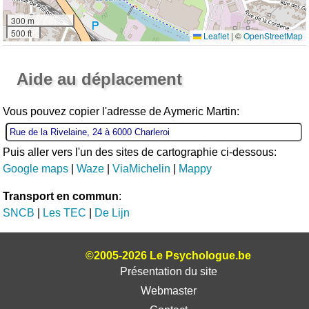
300 m
500 ft
Leaflet
|
©
OpenStreetMap
Ouvrir la grande carte
Aide au déplacement
Vous pouvez copier l'adresse de Aymeric Martin:
Puis aller vers l'un des sites de cartographie ci-dessous:
Google maps
|
Waze
|
ViaMichelin
|
Mappy
Transport en commun
:
SNCB
|
Les TEC
|
De Lijn
©2005-2026 Le Psychologue.be
Présentation du site
Webmaster