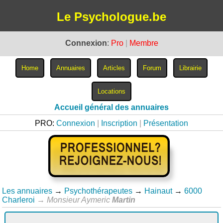
Le Psychologue.be
Connexion
:
Pro
|
Membre
Accueil général des annuaires
PRO:
Connexion
|
Inscription
|
Présentation
Les annuaires
→
Psychothérapeutes
→
Hainaut
→
6000
Charleroi
→
Monsieur Aymeric
Martin