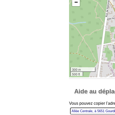
−
300 m
500 ft
Aide au dépl
Vous pouvez copier l'adr