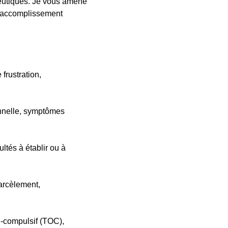
peutiques. Je vous amène
t accomplissement
 frustration,
sonnelle, symptômes
ultés à établir ou à
harcèlement,
l-compulsif (TOC),