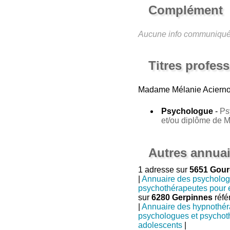
Complément
Aucune info communiqu
Titres profes
Madame Mélanie Aciern
Psychologue
-
Ps
et/ou diplôme de 
Autres annuai
1 adresse sur
5651 Gour
|
Annuaire des psycholo
psychothérapeutes pour 
sur
6280 Gerpinnes
réfé
|
Annuaire des hypnothé
psychologues et psychot
adolescents
|