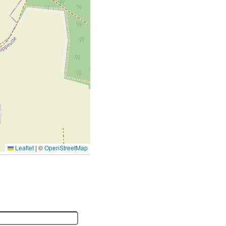
Leaflet
|
©
OpenStreetMap