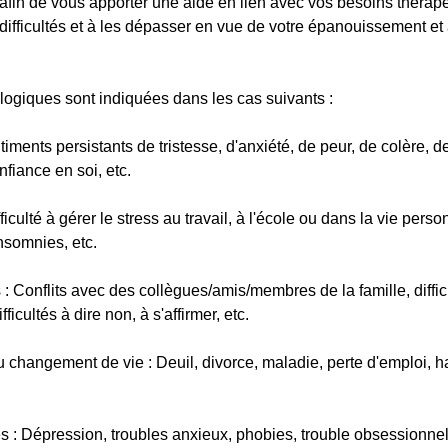
fin de vous apporter une aide en lien avec vos besoins théra
ifficultés et à les dépasser en vue de votre épanouissement e
logiques sont indiquées dans les cas suivants :
timents persistants de tristesse, d'anxiété, de peur, de colère, de
fiance en soi, etc.
fficulté à gérer le stress au travail, à l'école ou dans la vie per
nsomnies, etc.
es : Conflits avec des collègues/amis/membres de la famille, diffic
ficultés à dire non, à s'affirmer, etc.
ou changement de vie : Deuil, divorce, maladie, perte d'emploi, 
s : Dépression, troubles anxieux, phobies, trouble obsessionne