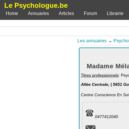
Le Psychologue.be
Home
Annuaires
Articles
Forum
Librairie
Les annuaires
→
Psycho
Madame Méla
Titres professionnels
: Psy
Allée Centrale, | 5651 G
Centre Conscience En Soi
0477412040