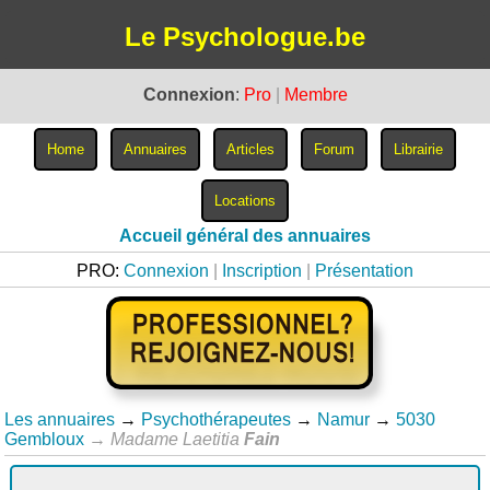
Le Psychologue.be
Connexion
:
Pro
|
Membre
Accueil général des annuaires
PRO:
Connexion
|
Inscription
|
Présentation
Les annuaires
→
Psychothérapeutes
→
Namur
→
5030
Gembloux
→
Madame Laetitia
Fain