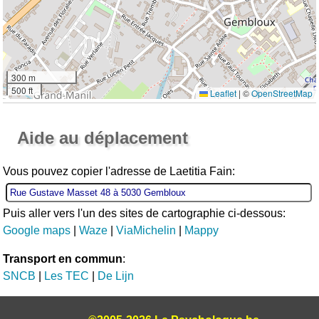
300 m
500 ft
Leaflet
|
©
OpenStreetMap
Ouvrir la grande carte
Aide au déplacement
Vous pouvez copier l'adresse de Laetitia Fain:
Puis aller vers l'un des sites de cartographie ci-dessous:
Google maps
|
Waze
|
ViaMichelin
|
Mappy
Transport en commun
:
SNCB
|
Les TEC
|
De Lijn