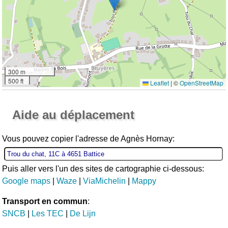
300 m
500 ft
Leaflet
|
©
OpenStreetMap
Ouvrir la grande carte
Aide au déplacement
Vous pouvez copier l'adresse de Agnès Hornay:
Puis aller vers l'un des sites de cartographie ci-dessous:
Google maps
|
Waze
|
ViaMichelin
|
Mappy
Transport en commun
:
SNCB
|
Les TEC
|
De Lijn