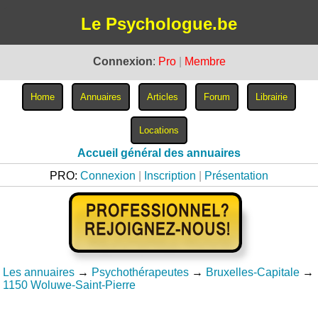
Le Psychologue.be
Connexion
:
Pro
|
Membre
Accueil général des annuaires
PRO:
Connexion
|
Inscription
|
Présentation
Les annuaires
→
Psychothérapeutes
→
Bruxelles-Capitale
→
1150 Woluwe-Saint-Pierre