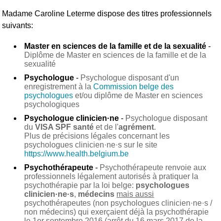
Madame Caroline Leterme
dispose des titres professionnels
suivants:
Master en sciences de la famille et de la sexualité
-
Diplôme de Master en sciences de la famille et de la
sexualité
Psychologue
-
Psychologue disposant d'un
enregistrement à la
Commission belge des
psychologues
et/ou diplôme de Master en sciences
psychologiques
Psychologue clinicien·ne
-
Psychologue disposant
du
VISA SPF santé
et de l'
agrément
.
Plus de précisions légales concernant les
psychologues clinicien·ne·s sur le site
https://www.health.belgium.be
Psychothérapeute
-
Psychothérapeute renvoie aux
professionnels légalement autorisés à pratiquer la
psychothérapie par la loi belge:
psychologues
clinicien·ne·s
,
médecins
mais aussi
psychothérapeutes (non psychologues clinicien·ne·s /
non médecins) qui exerçaient déjà la psychothérapie
le 1er septembre 2016 (arrêt du 16 mars 2017 de la