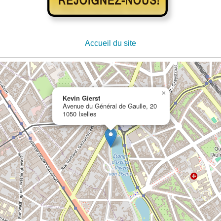
Accueil du site
×
Kevin Gierst
Avenue du Général de Gaulle, 20
1050 Ixelles