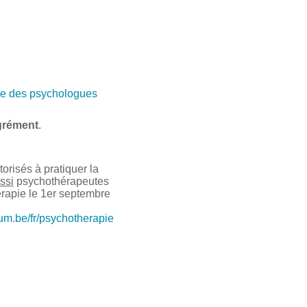
e des psychologues
grément
.
risés à pratiquer la
ssi
psychothérapeutes
érapie le 1er septembre
ium.be/fr/psychotherapie