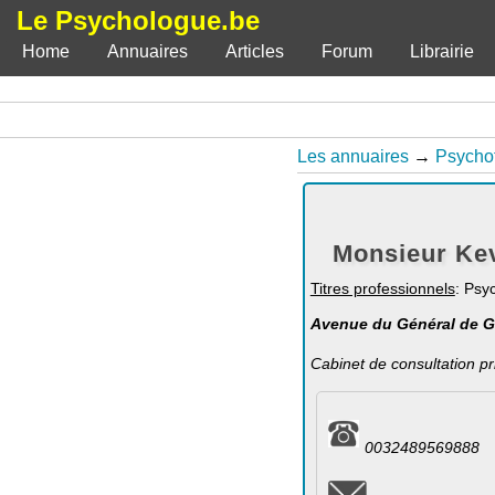
Le Psychologue.be
Home
Annuaires
Articles
Forum
Librairie
Les annuaires
→
Psycho
Monsieur Kev
Titres professionnels
: Psy
Avenue du Général de Gau
Cabinet de consultation pr
0032489569888