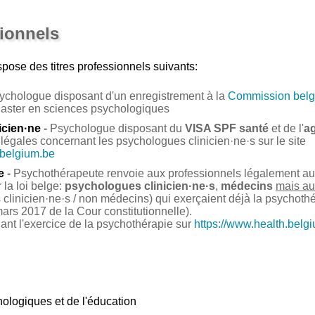
sionnels
pose des titres professionnels suivants:
ychologue disposant d'un enregistrement à la
Commission belg
Master en sciences psychologiques
icien·ne
-
Psychologue disposant du
VISA SPF santé
et de l'
a
légales concernant les psychologues clinicien·ne·s sur le site
.belgium.be
e
-
Psychothérapeute renvoie aux professionnels légalement auto
la loi belge:
psychologues clinicien·ne·s
,
médecins
mais au
clinicien·ne·s / non médecins) qui exerçaient déjà la psychoth
ars 2017 de la Cour constitutionnelle).
nant l'exercice de la psychothérapie sur
https://www.health.belg
ologiques et de l'éducation