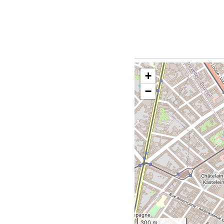
+
−
300 m