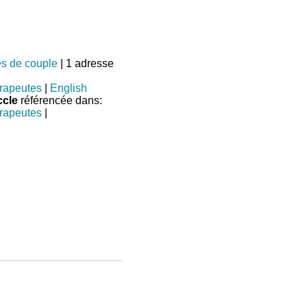
es de couple
| 1 adresse
rapeutes
|
English
ccle
référencée dans:
rapeutes
|