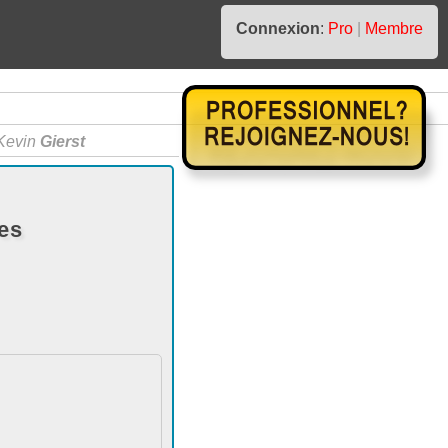
Connexion
:
Pro
|
Membre
Kevin
Gierst
es