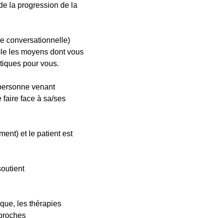
de la progression de la
e conversationnelle)
mble les moyens dont vous
tiques pour vous.
e personne venant
 faire face à sa/ses
nt) et le patient est
outient
que, les thérapies
pproches