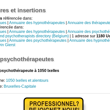
res et insertions
es
référencée dans:
gues
|
Annuaire des hypnothérapeutes
|
Annuaire des thérapeut
érencée dans:
gues
|
Annuaire des hypnothérapeutes
|
Annuaire des psychothé
nd psychotherapists directory (Belgium)
| 1 adresse sur
1180 U
gues
|
Annuaire des psychothérapeutes
|
Annuaire des hypnothé
in Gierst
 psychothérapeutes
psychothérapeute à 1050 Ixelles
ne:
1050 Ixelles et alentours
e:
Bruxelles-Capitale