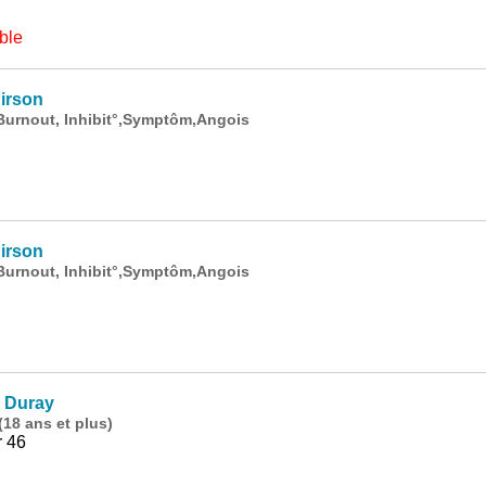
ble
irson
Burnout, Inhibit°,Symptôm,Angois
irson
Burnout, Inhibit°,Symptôm,Angois
 Duray
18 ans et plus)
r 46