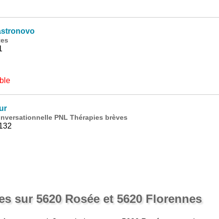
astronovo
tes
1
ble
ur
versationnelle PNL Thérapies brèves
132
s sur 5620 Rosée et 5620 Florennes