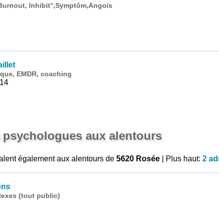
Burnout, Inhibit°,Symptôm,Angois
llet
gique, EMDR, coaching
 14
6 psychologues aux alentours
alent également aux alentours de
5620 Rosée
| Plus haut:
2 ad
ens
exes (tout public)