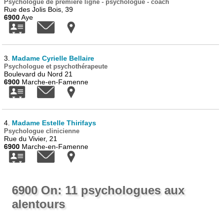
Psychologue de première ligne - psychologue - coach
Rue des Jolis Bois, 39
6900
Aye
3.
Madame Cyrielle Bellaire
Psychologue et psychothérapeute
Boulevard du Nord 21
6900
Marche-en-Famenne
4.
Madame Estelle Thirifays
Psychologue clinicienne
Rue du Vivier, 21
6900
Marche-en-Famenne
6900 On: 11 psychologues aux
alentours