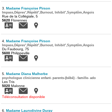
3.
Madame Françoise Pirson
Impass,Dépres°,Répétit°,Burnout, Inhibit°,Symptôm,Angois
Rue de la Collégiale, 5
5620
Florennes
4.
Madame Françoise Pirson
Impass,Dépres°,Répétit°,Burnout, Inhibit°,Symptôm,Angois
Du Faubourg, 75
5600
Philippeville
5.
Madame Diana Malherbe
psychologue clinicienne enfant- parents-(bébé) - famille- ado
Les Tris
5020
Malonne
Téléconsultation disponible
6.
Madame Laurydivine Duray