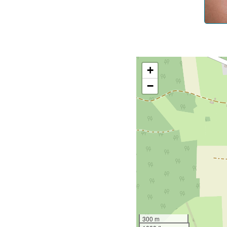
+
−
300 m