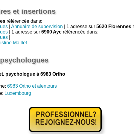
res et insertions
ves
référencée dans:
gues
|
Annuaire de supervision
| 1 adresse sur
5620 Florennes
r
gues
| 1 adresse sur
6900 Aye
référencée dans:
gues
|
stine Maillet
 psychologues
et, psychologue à 6983 Ortho
ne:
6983 Ortho et alentours
e:
Luxembourg