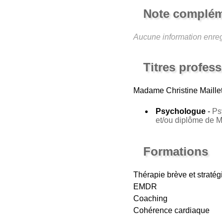
Note complém
Aucune information enreg
Titres profes
Madame Christine Maille
Psychologue
-
Ps
et/ou diplôme de 
Formations
Thérapie brève et straté
EMDR
Coaching
Cohérence cardiaque