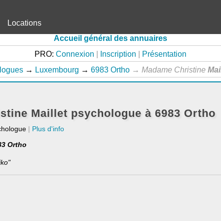
Locations
Accueil général des annuaires
PRO:
Connexion
|
Inscription
|
Présentation
logues
→
Luxembourg
→
6983 Ortho
→
Madame Christine
Mai
tine Maillet psychologue à 6983 Ortho
chologue
|
Plus d'info
83 Ortho
iko"