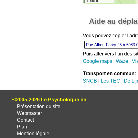
1000 ft
Aide au dépl
Vous pouvez copier l'adre
Puis aller vers l'un des s
Google maps
|
Waze
|
Vi
Transport en commun
:
SNCB
|
Les TEC
|
De Lij
©2005-2026 Le Psychologue.be
Présentation du site
Webmaster
Contact
Plan
Mention légale