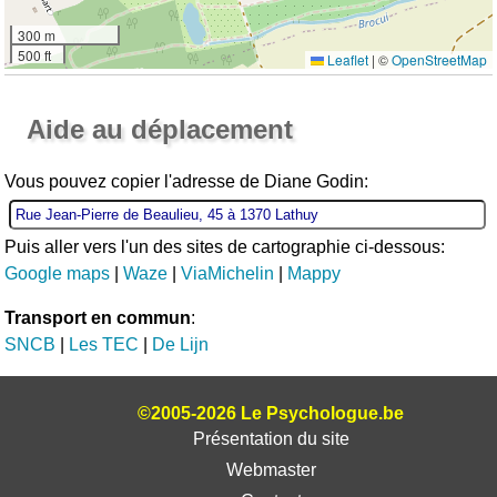
300 m
500 ft
Leaflet
|
©
OpenStreetMap
Ouvrir la grande carte
Aide au déplacement
Vous pouvez copier l'adresse de Diane Godin:
Puis aller vers l'un des sites de cartographie ci-dessous:
Google maps
|
Waze
|
ViaMichelin
|
Mappy
Transport en commun
:
SNCB
|
Les TEC
|
De Lijn
©2005-2026 Le Psychologue.be
Présentation du site
Webmaster