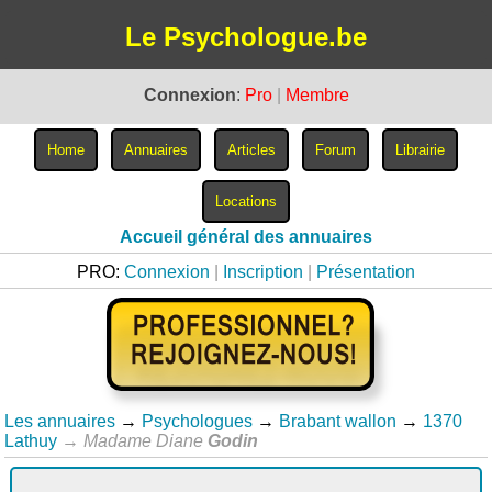
Le Psychologue.be
Connexion
:
Pro
|
Membre
Accueil général des annuaires
PRO:
Connexion
|
Inscription
|
Présentation
Les annuaires
→
Psychologues
→
Brabant wallon
→
1370
Lathuy
→
Madame Diane
Godin