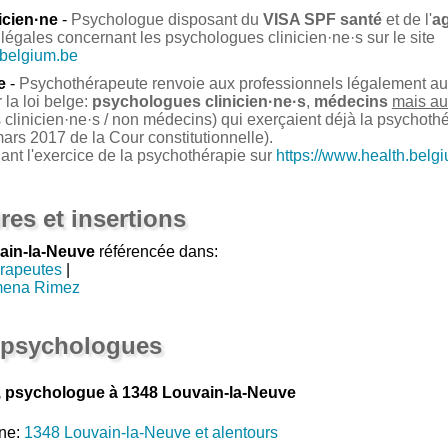
icien·ne
-
Psychologue disposant du
VISA SPF santé
et de l'
a
légales concernant les psychologues clinicien·ne·s sur le site
.belgium.be
e
-
Psychothérapeute renvoie aux professionnels légalement auto
la loi belge:
psychologues clinicien·ne·s
,
médecins
mais au
clinicien·ne·s / non médecins) qui exerçaient déjà la psychoth
ars 2017 de la Cour constitutionnelle).
nant l'exercice de la psychothérapie sur
https://www.health.belg
res et insertions
ain-la-Neuve
référencée dans:
rapeutes
|
mena Rimez
 psychologues
psychologue à 1348 Louvain-la-Neuve
ne:
1348 Louvain-la-Neuve et alentours