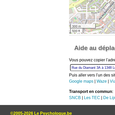
300 m
500 ft
Aide au dépl
Vous pouvez copier l'ad
Puis aller vers l'un des s
Google maps
|
Waze
|
Vi
Transport en commun
:
SNCB
|
Les TEC
|
De Lij
©2005-2026 Le Psychologue.be