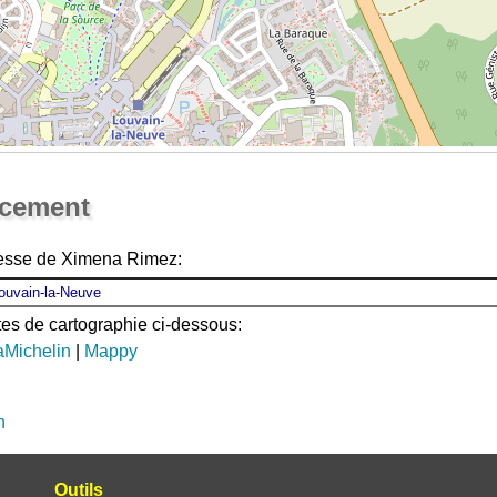
Ouvrir la grande carte
acement
resse de Ximena Rimez:
ites de cartographie ci-dessous:
aMichelin
|
Mappy
n
Outils