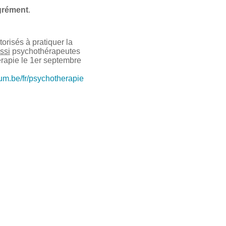
grément
.
risés à pratiquer la
ssi
psychothérapeutes
érapie le 1er septembre
ium.be/fr/psychotherapie