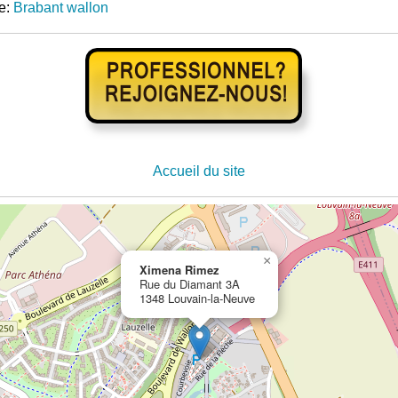
e:
Brabant wallon
Accueil du site
×
Ximena Rimez
Rue du Diamant 3A
1348 Louvain-la-Neuve