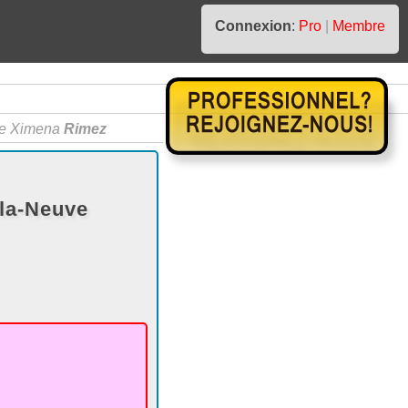
Connexion
:
Pro
|
Membre
e Ximena
Rimez
la-Neuve