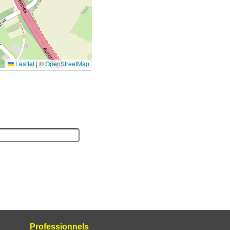
Leaflet
|
©
OpenStreetMap
Professionnels