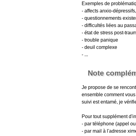
Exemples de problémati
- affects anxio-dépressifs,
- questionnements existen
- difficultés liées au pa
- état de stress post-tra
- trouble panique
- deuil complexe
- ...
Note complém
Je propose de se rencontr
ensemble comment vous vo
suivi est entamé, je vérif
Pour tout supplément d'i
- par téléphone (appel o
- par mail à l'adresse x