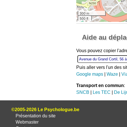
300 m
500 ft
Aide au dépl
Vous pouvez copier l'adr
Puis aller vers l'un des s
Google maps
|
Waze
|
Vi
Transport en commun
:
SNCB
|
Les TEC
|
De Lij
©2005-2026 Le Psychologue.be
Présentation du site
Webmaster