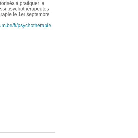
risés à pratiquer la
ssi
psychothérapeutes
érapie le 1er septembre
ium.be/fr/psychotherapie