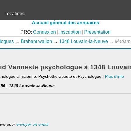
Locations
Accueil général des annuaires
PRO:
Connexion
|
Inscription
|
Présentation
logues
→
Brabant wallon
→
1348 Louvain-la-Neuve
→
Madame
d Vanneste psychologue à 1348 Louvai
chologue clinicienne, Psychothérapeute et Psychologue
|
Plus d'info
 56 | 1348 Louvain-la-Neuve
laire pour
envoyer un email