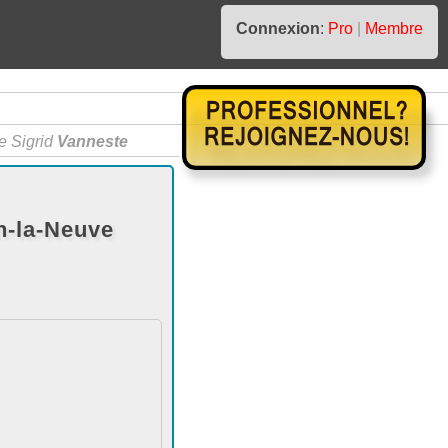
Connexion
:
Pro
|
Membre
 Sigrid
Vanneste
n-la-Neuve