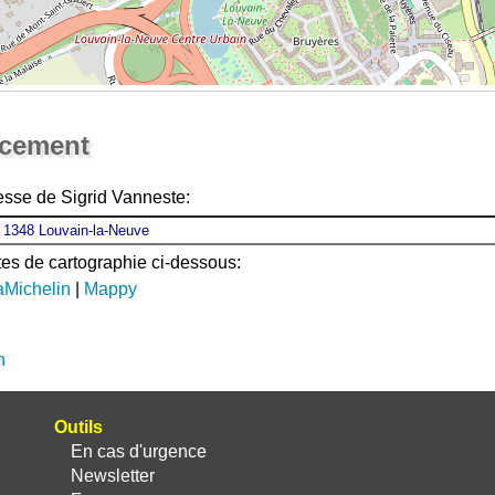
Ouvrir la grande carte
acement
esse de Sigrid Vanneste:
ites de cartographie ci-dessous:
aMichelin
|
Mappy
n
Outils
En cas d'urgence
Newsletter