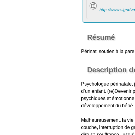
http://www.sigrid
Résumé
Périnat, soutien à la par
Description d
Psychologue périnatale, 
d’un enfant. (re)Devenir
psychiques et émotionnel
développement du bébé. En
Malheureusement, la vie p
couche, interruption de g
dire sa souffrance, jusqu