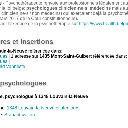
e
-
Psychothérapeute renvoie aux professionnels légalement auto
la loi belge:
psychologues clinicien·ne·s
,
médecins
mais au
clinicien·ne·s / non médecins) qui exerçaient déjà la psychoth
ars 2017 de la Cour constitutionnelle).
nant l'exercice de la psychothérapie sur
https://www.health.belg
res et insertions
ain-la-Neuve
référencée dans:
gues
| 1 adresse sur
1435 Mont-Saint-Guibert
référencée dans:
gues
|
rid Vanneste
 psychologues
e, psychologue à 1348 Louvain-la-Neuve
ne:
1348 Louvain-la-Neuve et alentours
e:
Brabant wallon