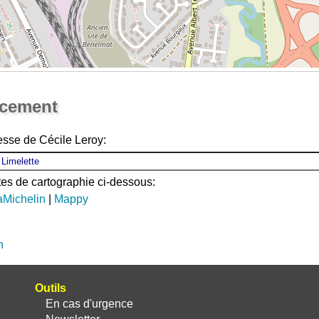
Ouvrir la grande carte
acement
esse de Cécile Leroy:
ites de cartographie ci-dessous:
aMichelin
|
Mappy
n
Outils
En cas d'urgence