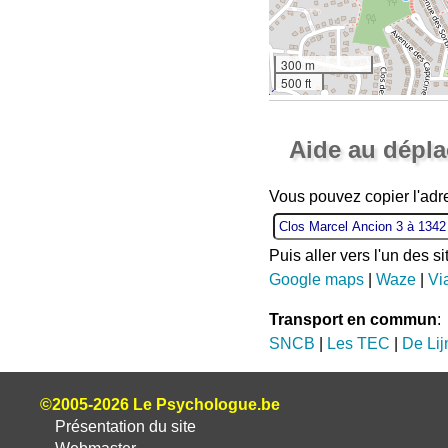
300 m
500 ft
Aide au dépl
Vous pouvez copier l'adr
Puis aller vers l'un des s
Google maps
|
Waze
|
Vi
Transport en commun
:
SNCB
|
Les TEC
|
De Lij
©2005-2026 Le Psychologue.be
Présentation du site