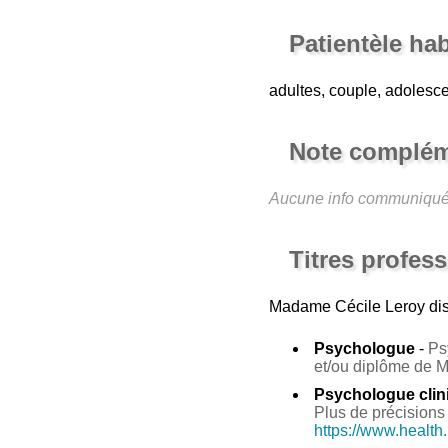
Patientèle ha
adultes, couple, adolesc
Note complém
Aucune info communiqu
Titres profes
Madame Cécile Leroy
dis
Psychologue
-
Ps
et/ou diplôme de 
Psychologue clin
Plus de précisions 
https://www.health