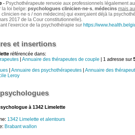
e
-
Psychothérapeute renvoie aux professionnels légalement auto
la loi belge:
psychologues clinicien·ne·s
,
médecins
mais au
clinicien·ne·s / non médecins) qui exerçaient déjà la psychoth
ars 2017 de la Cour constitutionnelle).
nant l'exercice de la psychothérapie sur
https://www.health.belg
res et insertions
ette
référencée dans:
rapeutes
|
Annuaire des thérapeutes de couple
| 1 adresse sur
gues
|
Annuaire des psychothérapeutes
|
Annuaire des thérapeu
ile Leroy
 psychologues
sychologue à 1342 Limelette
ne:
1342 Limelette et alentours
e:
Brabant wallon