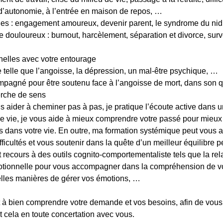
e d’autonomie, à l’entrée en maison de repos, …
iales : engagement amoureux, devenir parent, le syndrome du nid
e douloureux : burnout, harcèlement, séparation et divorce, sur
onnelles avec votre entourage
 telle que l’angoisse, la dépression, un mal-être psychique, …
ompagné pour être soutenu face à l’angoisse de mort, dans son
erche de sens
s aider à cheminer pas à pas, je pratique l’écoute active dans u
 de vie, je vous aide à mieux comprendre votre passé pour mieux v
s dans votre vie. En outre, ma formation systémique peut vous a
icultés et vous soutenir dans la quête d’un meilleur équilibre p
t recours à des outils cognito-comportementaliste tels que la rela
motionnelle pour vous accompagner dans la compréhension de vo
elles manières de gérer vos émotions, …
nt à bien comprendre votre demande et vos besoins, afin de vous
t cela en toute concertation avec vous.