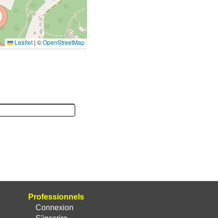
Leaflet
|
©
OpenStreetMap
Professionnels
Connexion