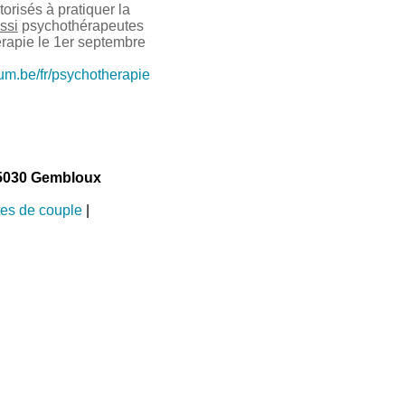
risés à pratiquer la
ssi
psychothérapeutes
érapie le 1er septembre
ium.be/fr/psychotherapie
5030 Gembloux
tes de couple
|