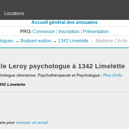
Locations
Accueil général des annuaires
PRO:
Connexion
|
Inscription
|
Présentation
logues
→
Brabant wallon
→
1342 Limelette
→
Madame Cécile
e Leroy psychologue à 1342 Limelette
chologue clinicienne, Psychothérapeute et Psychologue
|
Plus d'info
342 Limelette
laire pour
envoyer un email