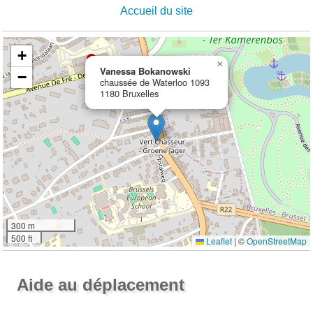
Accueil du site
+
×
Vanessa Bokanowski
−
chaussée de Waterloo 1093
1180 Bruxelles
300 m
500 ft
Leaflet
|
©
OpenStreetMap
Ouvrir la grande carte
Aide au déplacement