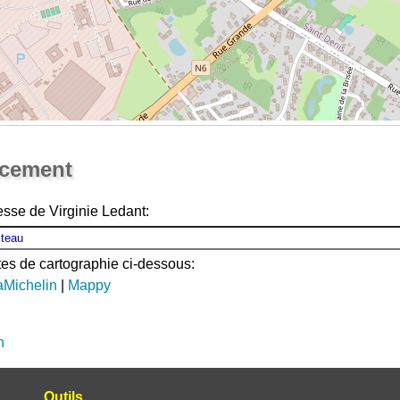
Ouvrir la grande carte
acement
esse de Virginie Ledant:
ites de cartographie ci-dessous:
aMichelin
|
Mappy
n
Outils