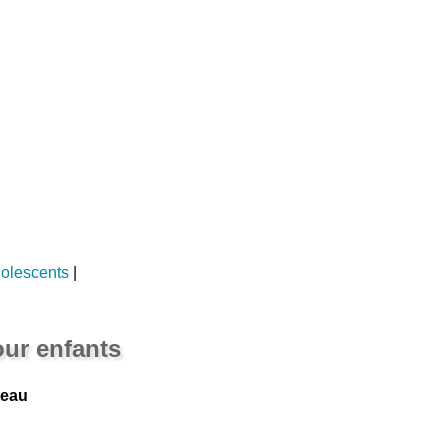
dolescents
|
ur enfants
teau