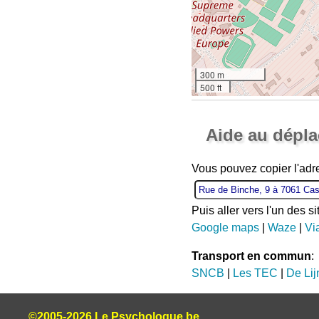
300 m
500 ft
Aide au dépl
Vous pouvez copier l'adr
Puis aller vers l'un des s
Google maps
|
Waze
|
Vi
Transport en commun
:
SNCB
|
Les TEC
|
De Lij
©2005-2026 Le Psychologue.be