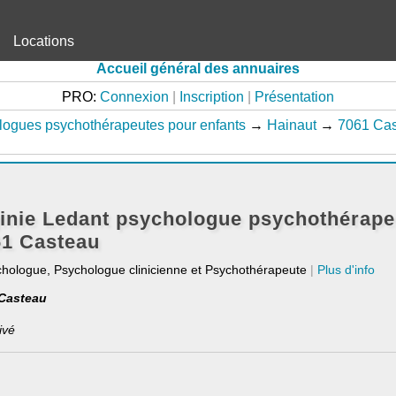
Locations
Accueil général des annuaires
PRO:
Connexion
|
Inscription
|
Présentation
ogues psychothérapeutes pour enfants
→
Hainaut
→
7061 Ca
inie Ledant psychologue psychothérape
61 Casteau
chologue, Psychologue clinicienne et Psychothérapeute
|
Plus d'info
 Casteau
ivé