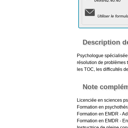
0495/62.40.40
Utiliser le formu
Description d
Psychologue spécialisée 
résolution de problèmes te
les TOC, les difficultés 
Note complém
Licenciée en sciences p
Formation en psychothérap
Formation en EMDR - Adul
Formation en EMDR - Enfa
Instructrice de pleine c