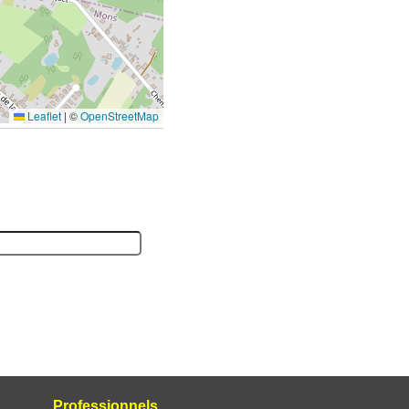
Leaflet
|
©
OpenStreetMap
Professionnels