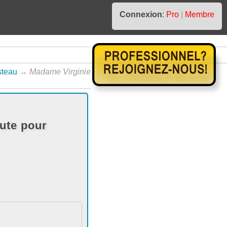
Connexion
:
Pro
|
Membre
steau
→
Madame Virginie
ute pour