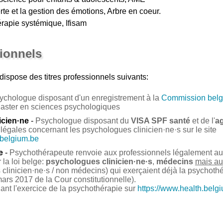
te et la gestion des émotions, Arbre en coeur.
rapie systémique, Ifisam
sionnels
dispose des titres professionnels suivants:
ychologue disposant d'un enregistrement à la
Commission belg
Master en sciences psychologiques
icien·ne
-
Psychologue disposant du
VISA SPF santé
et de l'
a
légales concernant les psychologues clinicien·ne·s sur le site
.belgium.be
e
-
Psychothérapeute renvoie aux professionnels légalement auto
la loi belge:
psychologues clinicien·ne·s
,
médecins
mais au
clinicien·ne·s / non médecins) qui exerçaient déjà la psychoth
ars 2017 de la Cour constitutionnelle).
nant l'exercice de la psychothérapie sur
https://www.health.belg