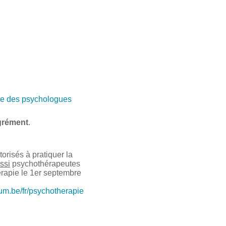
e des psychologues
grément
.
risés à pratiquer la
ssi
psychothérapeutes
érapie le 1er septembre
ium.be/fr/psychotherapie