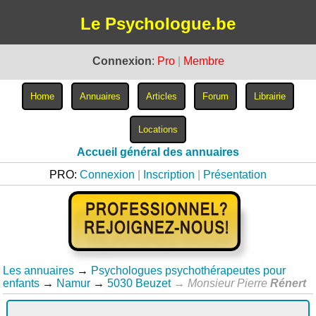
Le Psychologue.be
Connexion
:
Pro
|
Membre
Accueil général des annuaires
PRO:
Connexion
|
Inscription
|
Présentation
Les annuaires
→
Psychologues psychothérapeutes pour
enfants
→
Namur
→
5030 Beuzet
→
Monsieur Pierre
Rénert