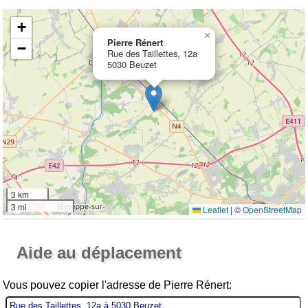
+
×
Pierre Rénert
−
Rue des Taillettes, 12a
5030 Beuzet
3 km
3 mi
Leaflet
|
©
OpenStreetMap
Ouvrir la grande carte
Aide au déplacement
Vous pouvez copier l'adresse de Pierre Rénert: