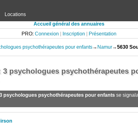
Locations
Accueil général des annuaires
PRO:
Connexion
|
Inscription
|
Présentation
hologues psychothérapeutes pour enfants
→
Namur
→
5630 So
 3 psychologues psychothérapeutes po
3 psychologues psychothérapeutes pour enfants
se signala
irson