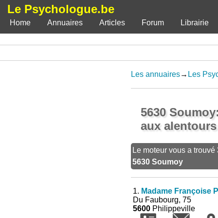
Le Psychologue.be
Home
Annuaires
Articles
Forum
Librairie
Les annuaires
→
Les Psyc
5630 Soumoy:
aux alentours
Le moteur vous a trouvé
5630 Soumoy
1.
Madame Françoise P
Du Faubourg, 75
5600
Philippeville