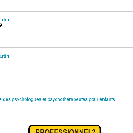
rtin
9
rtin
e des psychologues et psychothérapeutes pour enfants
e