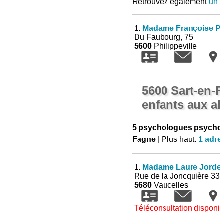
Retrouvez également
un 
1.
Madame Françoise P
Du Faubourg, 75
5600
Philippeville
5600 Sart-en
enfants aux a
5 psychologues psycho
Fagne
| Plus haut:
1 adr
1.
Madame Laure Jord
Rue de la Joncquière 33
5680
Vaucelles
Téléconsultation disponi