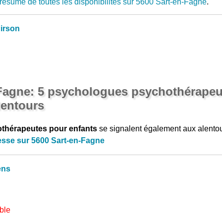
résumé de toutes les disponibilités sur 5600 Sart-en-Fagne
.
irson
-Fagne: 5 psychologues psychothérapeu
lentours
thérapeutes pour enfants
se signalent également aux alento
esse sur 5600 Sart-en-Fagne
ens
ble