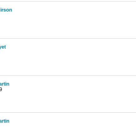
irson
yet
rtin
9
rtin