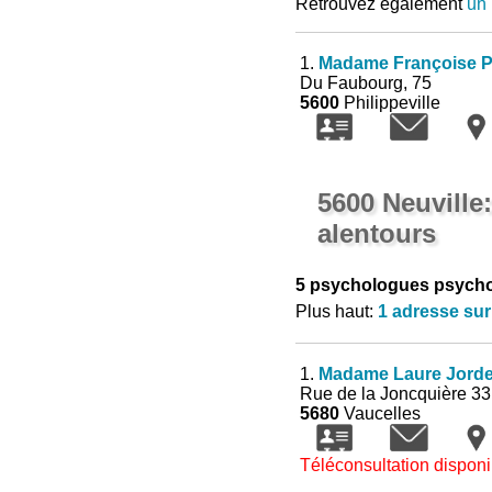
Retrouvez également
un 
1.
Madame Françoise P
Du Faubourg, 75
5600
Philippeville
5600 Neuville
alentours
5 psychologues psycho
Plus haut:
1 adresse sur
1.
Madame Laure Jord
Rue de la Joncquière 33
5680
Vaucelles
Téléconsultation disponi