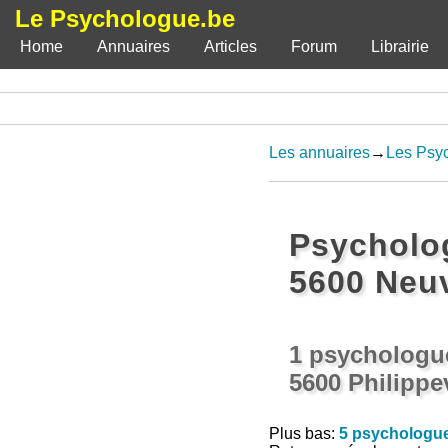
Le Psychologue.be
Home
Annuaires
Articles
Forum
Librairie
Les annuaires
→
Les Psyc
Psycholo
5600 Neuv
1 psychologue
5600 Philippev
Plus bas:
5 psychologue