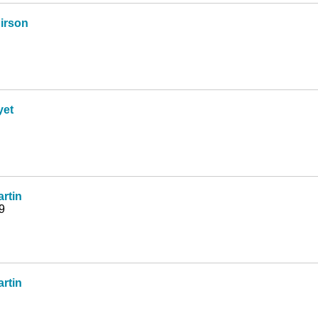
irson
yet
rtin
9
rtin