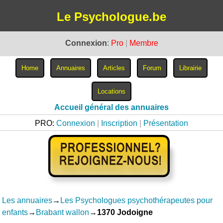
Le Psychologue.be
Connexion
:
Pro
|
Membre
Accueil général des annuaires
PRO:
Connexion
|
Inscription
|
Présentation
Les annuaires
→
Les Psychologues psychothérapeutes pour
enfants
→
Brabant wallon
→
1370 Jodoigne