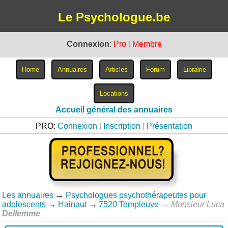
Le Psychologue.be
Connexion
:
Pro
|
Membre
Accueil général des annuaires
PRO:
Connexion
|
Inscription
|
Présentation
Les annuaires
→
Psychologues psychothérapeutes pour
adolescents
→
Hainaut
→
7520 Templeuve
→
Monsieur Luca
Dellemme