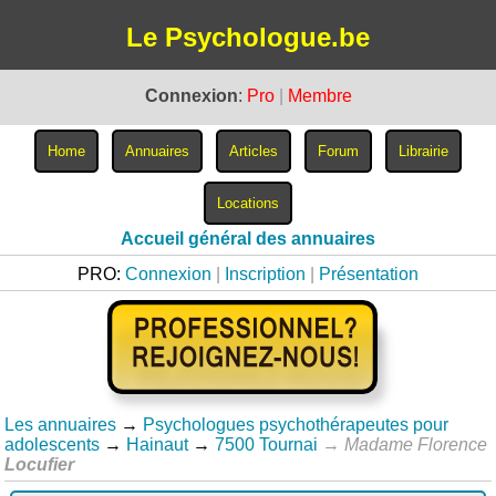
Le Psychologue.be
Connexion
:
Pro
|
Membre
Accueil général des annuaires
PRO:
Connexion
|
Inscription
|
Présentation
Les annuaires
→
Psychologues psychothérapeutes pour
adolescents
→
Hainaut
→
7500 Tournai
→
Madame Florence
Locufier