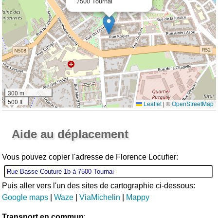
7500 Tournai
300 m
500 ft
Leaflet
|
©
OpenStreetMap
Ouvrir la grande carte
Aide au déplacement
Vous pouvez copier l'adresse de Florence Locufier:
Puis aller vers l'un des sites de cartographie ci-dessous:
Google maps
|
Waze
|
ViaMichelin
|
Mappy
Transport en commun
: