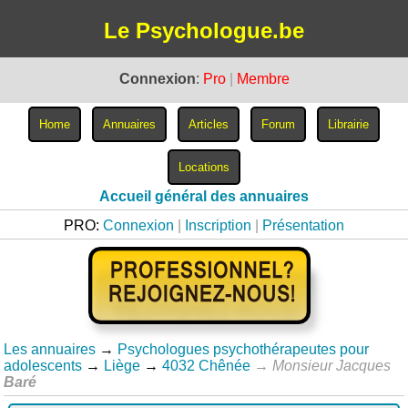
Le Psychologue.be
Connexion
:
Pro
|
Membre
Accueil général des annuaires
PRO:
Connexion
|
Inscription
|
Présentation
Les annuaires
→
Psychologues psychothérapeutes pour
adolescents
→
Liège
→
4032 Chênée
→
Monsieur Jacques
Baré