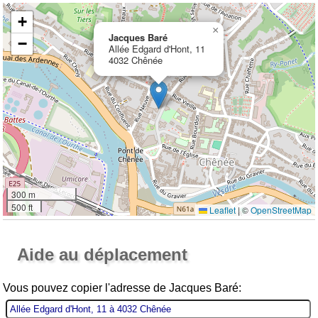
+
×
Jacques Baré
−
Allée Edgard d'Hont, 11
4032 Chênée
300 m
500 ft
Leaflet
|
©
OpenStreetMap
Ouvrir la grande carte
Aide au déplacement
Vous pouvez copier l'adresse de Jacques Baré: