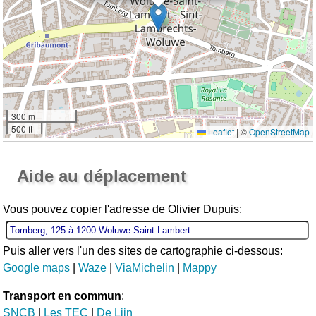
300 m
500 ft
Leaflet
|
©
OpenStreetMap
Ouvrir la grande carte
Aide au déplacement
Vous pouvez copier l'adresse de Olivier Dupuis:
Puis aller vers l'un des sites de cartographie ci-dessous:
Google maps
|
Waze
|
ViaMichelin
|
Mappy
Transport en commun
:
SNCB
|
Les TEC
|
De Lijn