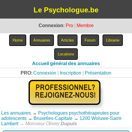
Le Psychologue.be
Connexion
:
Pro
|
Membre
Accueil général des annuaires
PRO:
Connexion
|
Inscription
|
Présentation
Les annuaires
→
Psychologues psychothérapeutes pour
adolescents
→
Bruxelles-Capitale
→
1200 Woluwe-Saint-
Lambert
→
Monsieur Olivier
Dupuis