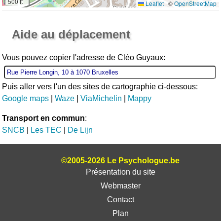
500 ft
Leaflet
|
©
OpenStreetMap
Ouvrir la grande carte
Aide au déplacement
Vous pouvez copier l'adresse de Cléo Guyaux:
Puis aller vers l'un des sites de cartographie ci-dessous:
Google maps
|
Waze
|
ViaMichelin
|
Mappy
Transport en commun
:
SNCB
|
Les TEC
|
De Lijn
©2005-2026 Le Psychologue.be
Présentation du site
Webmaster
Contact
Plan