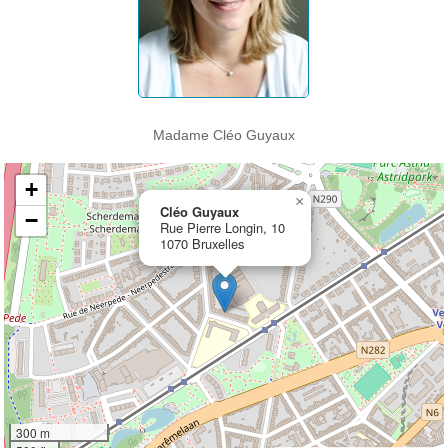
Madame Cléo Guyaux
+
×
Cléo Guyaux
−
Rue Pierre Longin, 10
1070 Bruxelles
300 m