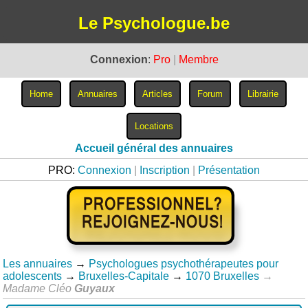
Le Psychologue.be
Connexion
:
Pro
|
Membre
Accueil général des annuaires
PRO:
Connexion
|
Inscription
|
Présentation
Les annuaires
→
Psychologues psychothérapeutes pour
adolescents
→
Bruxelles-Capitale
→
1070 Bruxelles
→
Madame Cléo
Guyaux