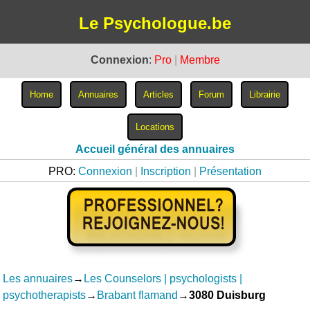
Le Psychologue.be
Connexion
:
Pro
|
Membre
Accueil général des annuaires
PRO:
Connexion
|
Inscription
|
Présentation
Les annuaires
→
Les Counselors | psychologists |
psychotherapists
→
Brabant flamand
→
3080 Duisburg