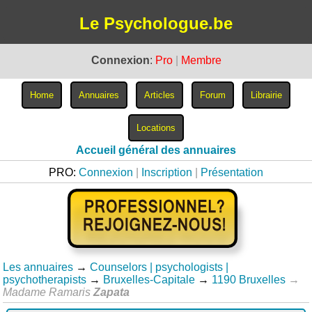
Le Psychologue.be
Connexion
:
Pro
|
Membre
Accueil général des annuaires
PRO:
Connexion
|
Inscription
|
Présentation
Les annuaires
→
Counselors | psychologists |
psychotherapists
→
Bruxelles-Capitale
→
1190 Bruxelles
→
Madame Ramaris
Zapata