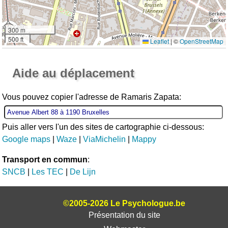
300 m
500 ft
Leaflet
|
©
OpenStreetMap
Ouvrir la grande carte
Aide au déplacement
Vous pouvez copier l'adresse de Ramaris Zapata:
Puis aller vers l'un des sites de cartographie ci-dessous:
Google maps
|
Waze
|
ViaMichelin
|
Mappy
Transport en commun
:
SNCB
|
Les TEC
|
De Lijn
©2005-2026 Le Psychologue.be
Présentation du site