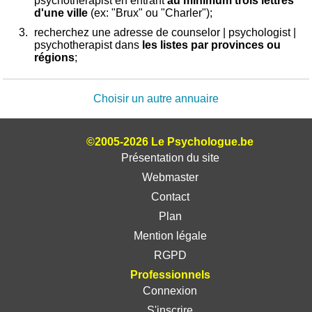
psychotherapist en entrant
au minimum trois lettres
d'une ville
(ex: "Brux" ou "Charler");
recherchez une adresse de counselor | psychologist |
psychotherapist dans
les listes par provinces ou
régions
;
Choisir un autre annuaire
©2005-2026 Le Psychologue.be
Présentation du site
Webmaster
Contact
Plan
Mention légale
RGPD
Professionnels
Connexion
S'inscrire