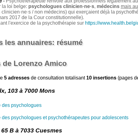
e
-
Psychothérapeute renvoie aux professionnels légalement auto
la loi belge:
psychologues clinicien·ne·s
,
médecins
mais au
clinicien·ne·s / non médecins) qui exerçaient déjà la psychoth
ars 2017 de la Cour constitutionnelle).
nant l'exercice de la psychothérapie sur
https://www.health.belg
 les annuaires: résumé
s de Lorenzo Amico
de
5 adresses
de consultation totalisant
10 insertions
(pages de
x, 103 à 7000 Mons
e des psychologues
 des psychologues et psychothérapeutes pour adolescents
 65 B à 7033 Cuesmes