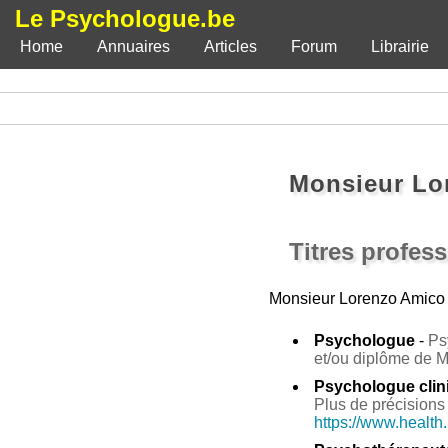
Le Psychologue.be
Home
Annuaires
Articles
Forum
Librairie
Monsieur Lo
Titres profes
Monsieur Lorenzo Amico
Psychologue
-
Ps
et/ou diplôme de 
Psychologue clin
Plus de précisions 
https://www.health