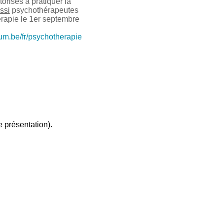
risés à pratiquer la
ssi
psychothérapeutes
érapie le 1er septembre
ium.be/fr/psychotherapie
 présentation).