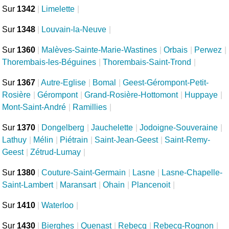
Sur
1342
|
Limelette
|
Sur
1348
|
Louvain-la-Neuve
|
Sur
1360
|
Malèves-Sainte-Marie-Wastines
|
Orbais
|
Perwez
|
Thorembais-les-Béguines
|
Thorembais-Saint-Trond
|
Sur
1367
|
Autre-Eglise
|
Bomal
|
Geest-Gérompont-Petit-
Rosière
|
Gérompont
|
Grand-Rosière-Hottomont
|
Huppaye
|
Mont-Saint-André
|
Ramillies
|
Sur
1370
|
Dongelberg
|
Jauchelette
|
Jodoigne-Souveraine
|
Lathuy
|
Mélin
|
Piétrain
|
Saint-Jean-Geest
|
Saint-Remy-
Geest
|
Zétrud-Lumay
|
Sur
1380
|
Couture-Saint-Germain
|
Lasne
|
Lasne-Chapelle-
Saint-Lambert
|
Maransart
|
Ohain
|
Plancenoit
|
Sur
1410
|
Waterloo
|
Sur
1430
|
Bierghes
|
Quenast
|
Rebecq
|
Rebecq-Rognon
|