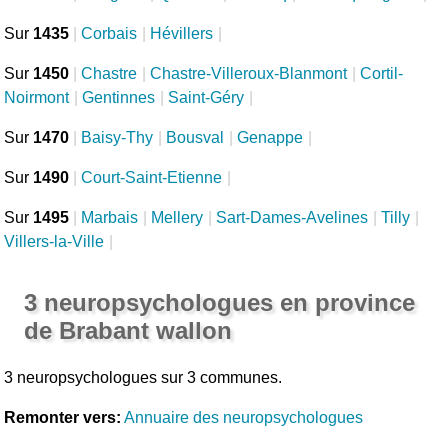
Sur
1435
|
Corbais
|
Hévillers
|
Sur
1450
|
Chastre
|
Chastre-Villeroux-Blanmont
|
Cortil-
Noirmont
|
Gentinnes
|
Saint-Géry
|
Sur
1470
|
Baisy-Thy
|
Bousval
|
Genappe
|
Sur
1490
|
Court-Saint-Etienne
|
Sur
1495
|
Marbais
|
Mellery
|
Sart-Dames-Avelines
|
Tilly
|
Villers-la-Ville
|
3 neuropsychologues en province
de Brabant wallon
3 neuropsychologues sur 3 communes.
Remonter vers:
Annuaire des neuropsychologues