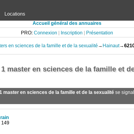
Locations
Accueil général des annuaires
PRO:
Connexion
|
Inscription
|
Présentation
ers en sciences de la famille et de la sexualité
→
Hainaut
→
621
 master en sciences de la famille et de
1 master en sciences de la famille et de la sexualité
se signal
rain
, 149