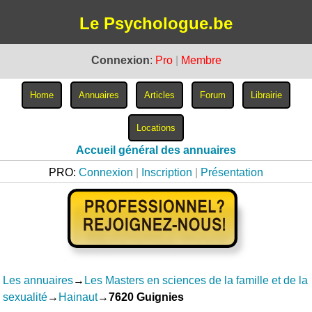
Le Psychologue.be
Connexion
:
Pro
|
Membre
Accueil général des annuaires
PRO:
Connexion
|
Inscription
|
Présentation
Les annuaires
→
Les Masters en sciences de la famille et de la
sexualité
→
Hainaut
→
7620 Guignies