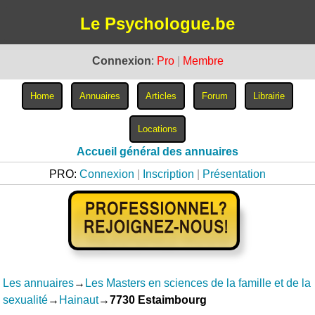
Le Psychologue.be
Connexion
:
Pro
|
Membre
Accueil général des annuaires
PRO:
Connexion
|
Inscription
|
Présentation
Les annuaires
→
Les Masters en sciences de la famille et de la
sexualité
→
Hainaut
→
7730 Estaimbourg