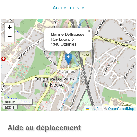
Accueil du site
+
×
Marine Delhausse
−
Rue Lucas, 5
1340 Ottignies
300 m
500 ft
Leaflet
|
©
OpenStreetMap
Ouvrir la grande carte
Aide au déplacement