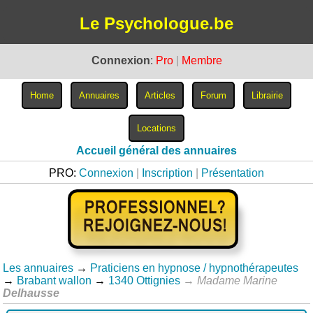
Le Psychologue.be
Connexion
:
Pro
|
Membre
Accueil général des annuaires
PRO:
Connexion
|
Inscription
|
Présentation
Les annuaires
→
Praticiens en hypnose / hypnothérapeutes
→
Brabant wallon
→
1340 Ottignies
→
Madame Marine
Delhausse