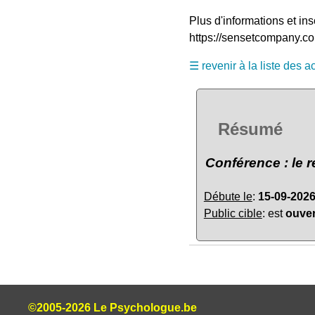
Plus d'informations et in
https://sensetcompany.c
☰ revenir à la liste des ac
Résumé
Conférence : le r
Débute le
:
15-09-202
Public cible
: est
ouver
©2005-2026 Le Psychologue.be