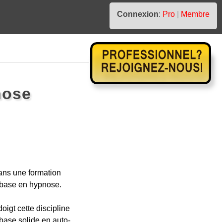
Connexion
:
Pro
|
Membre
nose
dans une formation
 base en hypnose.
igt cette discipline
 base solide en auto-