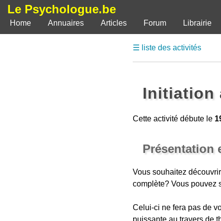
Le Psychologue.be
Home
Annuaires
Articles
Forum
Librairie
☰ liste des activités
Initiatio
Cette activité débute le
1
Présentation 
Vous souhaitez découvrir
complète? Vous pouvez s
Celui-ci ne fera pas de v
puissante au travers de t