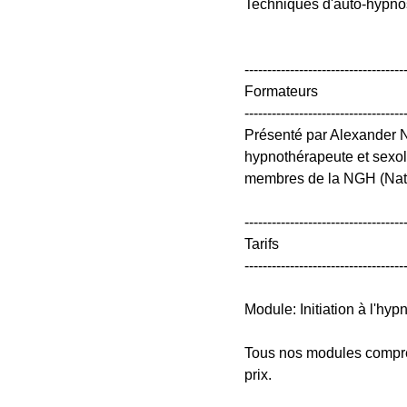
Techniques d'auto-hypn
-----------------------------------
Formateurs
-----------------------------------
Présenté par Alexander N
hypnothérapeute et sexolo
membres de la NGH (Natio
-----------------------------------
Tarifs
-----------------------------------
Module: Initiation à l'hyp
Tous nos modules compren
prix.