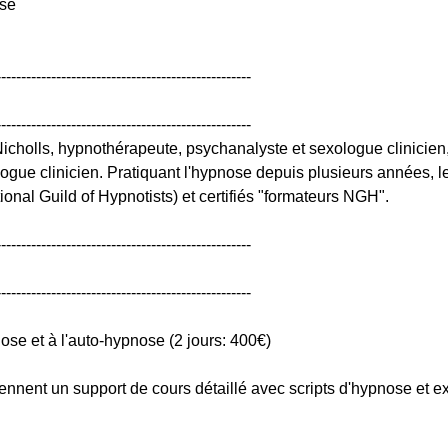
ose
---------------------------------------------------
---------------------------------------------------
icholls, hypnothérapeute, psychanalyste et sexologue clinicien
gue clinicien. Pratiquant l'hypnose depuis plusieurs années, l
nal Guild of Hypnotists) et certifiés "formateurs NGH".
---------------------------------------------------
---------------------------------------------------
nose et à l'auto-hypnose (2 jours: 400€)
nent un support de cours détaillé avec scripts d'hypnose et ex