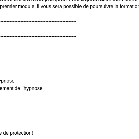
remier module, il vous sera possible de poursuivre la formatio
--------------------------------------------------
--------------------------------------------------
hypnose
sement de l'hypnose
e de protection)