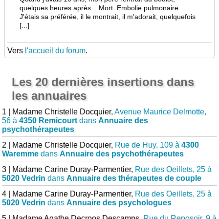
quelques heures après... Mort. Embolie pulmonaire.
J'étais sa préférée, il le montrait, il m'adorait, quelquefois
[...]
Vers
l'accueil du forum
.
Les 20 dernières insertions dans
les annuaires
1 | Madame Christelle Docquier,
Avenue Maurice Delmotte,
56 à
4350 Remicourt
dans
Annuaire des
psychothérapeutes
2 | Madame Christelle Docquier,
Rue de Huy, 109 à
4300
Waremme
dans
Annuaire des psychothérapeutes
3 | Madame Carine Duray-Parmentier,
Rue des Oeillets, 25 à
5020 Vedrin
dans
Annuaire des thérapeutes de couple
4 | Madame Carine Duray-Parmentier,
Rue des Oeillets, 25 à
5020 Vedrin
dans
Annuaire des psychologues
5 | Madame Agathe Decroos Descamps,
Rue du Reposoir, 9 à