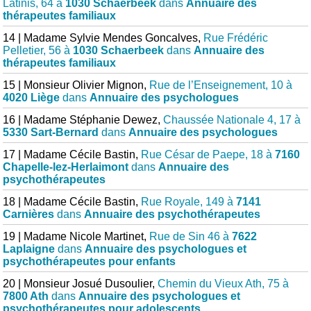
Latinis, 64 à
1030 Schaerbeek
dans
Annuaire des
thérapeutes familiaux
14 | Madame Sylvie Mendes Goncalves,
Rue Frédéric
Pelletier, 56 à
1030 Schaerbeek
dans
Annuaire des
thérapeutes familiaux
15 | Monsieur Olivier Mignon,
Rue de l’Enseignement, 10 à
4020 Liège
dans
Annuaire des psychologues
16 | Madame Stéphanie Dewez,
Chaussée Nationale 4, 17 à
5330 Sart-Bernard
dans
Annuaire des psychologues
17 | Madame Cécile Bastin,
Rue César de Paepe, 18 à
7160
Chapelle-lez-Herlaimont
dans
Annuaire des
psychothérapeutes
18 | Madame Cécile Bastin,
Rue Royale, 149 à
7141
Carnières
dans
Annuaire des psychothérapeutes
19 | Madame Nicole Martinet,
Rue de Sin 46 à
7622
Laplaigne
dans
Annuaire des psychologues et
psychothérapeutes pour enfants
20 | Monsieur Josué Dusoulier,
Chemin du Vieux Ath, 75 à
7800 Ath
dans
Annuaire des psychologues et
psychothérapeutes pour adolescents