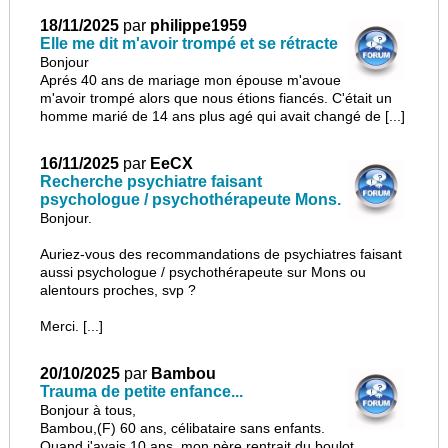
18/11/2025
par
philippe1959
Elle me dit m'avoir trompé et se rétracte
Bonjour
Aprés 40 ans de mariage mon épouse m'avoue
m'avoir trompé alors que nous étions fiancés. C'était un
homme marié de 14 ans plus agé qui avait changé de [...]
16/11/2025
par
EeCX
Recherche psychiatre faisant
psychologue / psychothérapeute Mons.
Bonjour.
Auriez-vous des recommandations de psychiatres faisant
aussi psychologue / psychothérapeute sur Mons ou
alentours proches, svp ?
Merci. [...]
20/10/2025
par
Bambou
Trauma de petite enfance...
Bonjour à tous,
Bambou,(F) 60 ans, célibataire sans enfants.
Quand j'avais 10 ans, mon père rentrait du boulot,