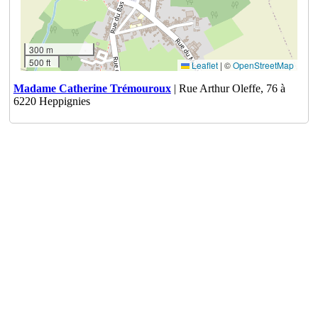
300 m
500 ft
Leaflet
|
©
OpenStreetMap
Madame Catherine Trémouroux
| Rue Arthur Oleffe, 76 à
6220 Heppignies