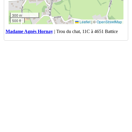
300 m
500 ft
Leaflet
|
©
OpenStreetMap
Madame Agnès Hornay
| Trou du chat, 11C à 4651 Battice