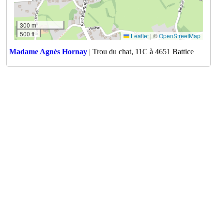
300 m
500 ft
Leaflet
|
©
OpenStreetMap
Madame Agnès Hornay
| Trou du chat, 11C à 4651 Battice