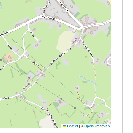
Leaflet
|
©
OpenStreetMap