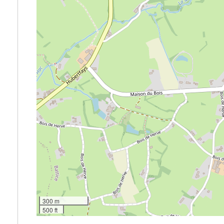
300 m
500 ft