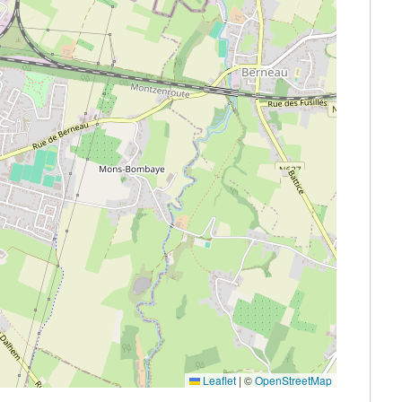
Leaflet
|
©
OpenStreetMap