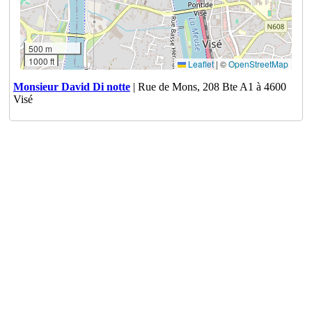
500 m
1000 ft
Leaflet
|
©
OpenStreetMap
Monsieur David Di notte
| Rue de Mons, 208 Bte A1 à 4600
Visé